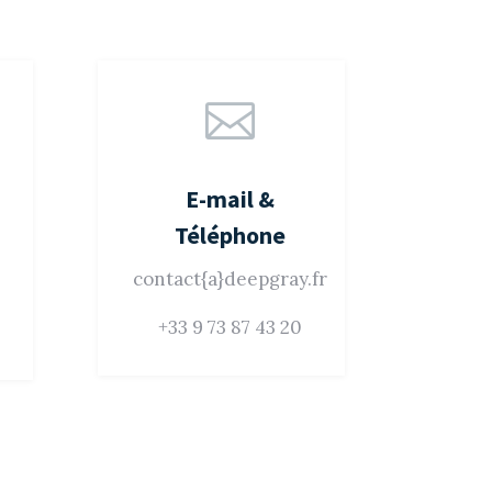

E-mail &
Téléphone
contact{a}deepgray.fr
+33 9 73 87 43 20