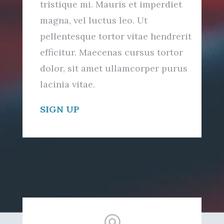
tristique mi. Mauris et imperdiet
magna, vel luctus leo. Ut
pellentesque tortor vitae hendrerit
efficitur. Maecenas cursus tortor
dolor, sit amet ullamcorper purus
lacinia vitae.
SIGN UP