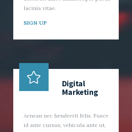
lacinia vitae.
SIGN UP

Digital
Marketing
Aenean nec hendrerit felis. Fusce
id ante cursus, vehicula ante ut,