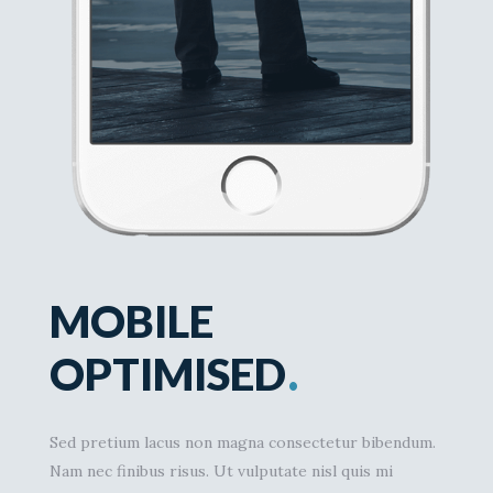
MOBILE
.
OPTIMISED
Sed pretium lacus non magna consectetur bibendum.
Nam nec finibus risus. Ut vulputate nisl quis mi